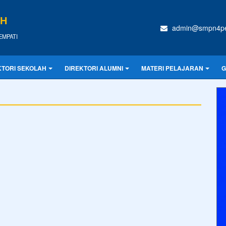
IH
admin@smpn4pen
REMPATI
KTORI SEKOLAH
DIREKTORI ALUMNI
MATERI PELAJARAN
G