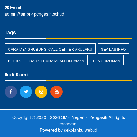
Email
admin@smpn4pengasih.sch.id
Tags
CARA MENGHUBUNGI CALL CENTER AKULAKU
SEKILAS INFO
BERITA
CARA PEMBATALAN PINJAMAN
PENGUMUMAN
Ikuti Kami
Copyright © 2020 - 2026
SMP Negeri 4 Pengasih
All rights
reserved.
Powered by
sekolahku.web.id