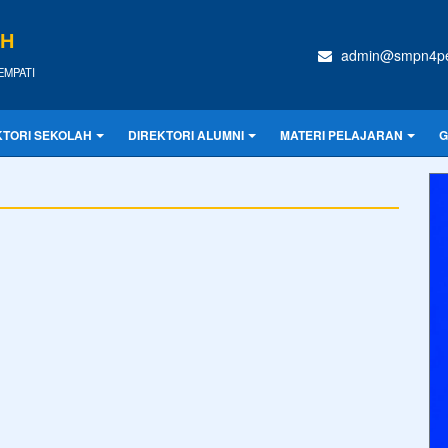
IH
admin@smpn4pen
REMPATI
KTORI SEKOLAH
DIREKTORI ALUMNI
MATERI PELAJARAN
G