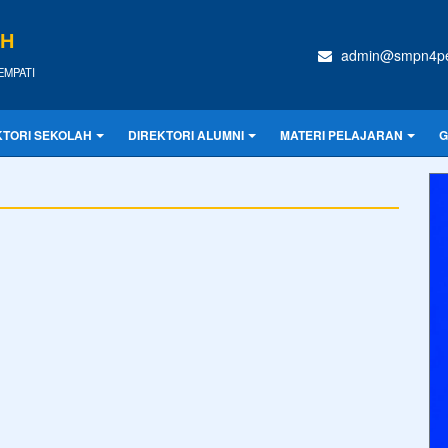
IH
admin@smpn4pen
REMPATI
KTORI SEKOLAH
DIREKTORI ALUMNI
MATERI PELAJARAN
G