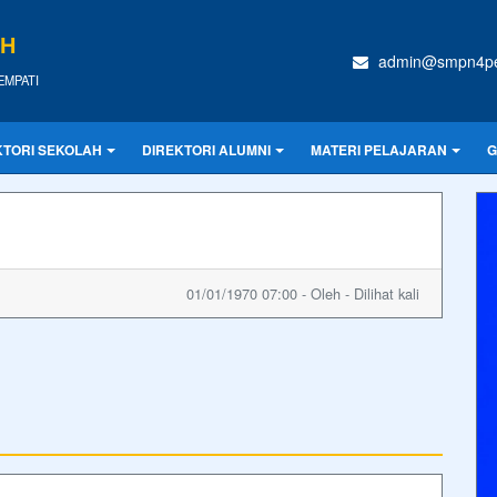
IH
admin@smpn4pen
REMPATI
KTORI SEKOLAH
DIREKTORI ALUMNI
MATERI PELAJARAN
G
01/01/1970 07:00 - Oleh - Dilihat kali