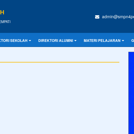
IH
admin@smpn4pen
REMPATI
KTORI SEKOLAH
DIREKTORI ALUMNI
MATERI PELAJARAN
G